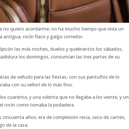
e no quiero acordarme, no ha mucho tiempo que vivía un
a antigua, rocín flaco y galgo corredor.
alpicón las más noches, duelos y quebrantos los sábados,
añadidura los domingos, consumían las tres partes de su
alzas de velludo para las fiestas, con sus pantuflos de lo
aba con su vellorí de lo más fino.
s cuarenta, y una sobrina que no llegaba a los veinte, y un
 el rocín como tomaba la podadera.
s cincuenta años; era de complexión recia, seco de carnes,
o de la caza.