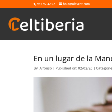
956 92 42 02
hola@olavent.com
En un lugar de la Man
By:
Alfonso
|
Published on: 02/02/20
|
Categori